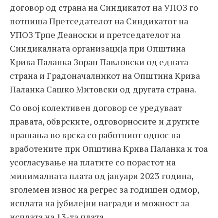
договор од страна на Синдикатот на УПОЗ го
потпиша Претседателот на Синдикатот на
УПОЗ Трпе Деаноски и претседателот на
Синдикалната организација при Општина
Крива Паланка Зоран Павловски од едната
страна и Градоначалникот на Општина Крива
Паланка Сашко Митовски од другата страна.
Со овој колективен договор се уредуваат
правата, обврските, одговорносите и другите
прашања во врска со работниот однос на
вработените при Општина Крива Паланка и тоа
усогласување на платите со порастот на
минималната плата од јануари 2023 година,
зголемен износ на регрес за годишен одмор,
исплата на јубилејни награди и можност за
исплата на 13-та плата.