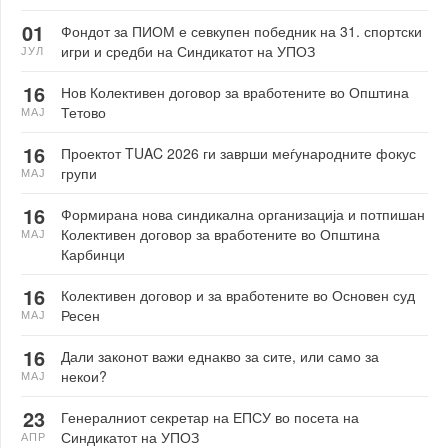
01
Фондот за ПИОМ е севкупен победник на 31. спортски
игри и средби на Синдикатот на УПОЗ
ЈУЛ
16
Нов Колективен договор за вработените во Општина
Тетово
МАЈ
16
Проектот TUAC 2026 ги заврши меѓународните фокус
групи
МАЈ
16
Формирана нова синдикална организација и потпишан
Колективен договор за вработените во Општина
МАЈ
Карбинци
16
Колективен договор и за вработените во Основен суд
Ресен
МАЈ
16
Дали законот важи еднакво за сите, или само за
некои?
МАЈ
23
Генералниот секретар на ЕПСУ во посета на
Синдикатот на УПОЗ
АПР