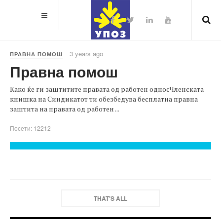
3 years ago
ПРАВНА ПОМОШ
Правна помош
Како ќе ги заштитите правата од работен односЧленската
книшка на Синдикатот ти обезбедува бесплатна правна
заштита на правата од работен ...
Посети: 12212
THAT'S ALL