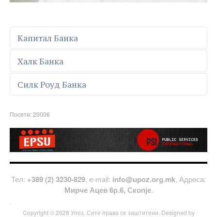
Капитал Банка
Халк Банка
Силк Роуд Банка
Посети: 20006
Тел:
+389 (2) 3230-829
, е-mail:
info@upoz.org.mk
, Адреса:
Мирче Ацев 6р.6, Скопје
.
.
Copyright © 2026 Упоз. Сите права се заштитени. Designed by