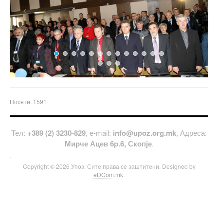
Previous
Next
Посети: 1591
Тел:
+389 (2) 3230-829
, е-mail:
info@upoz.org.mk
, Адреса:
Мирче Ацев 6р.6, Скопје
.
.
Copyright © 2026 Упоз. Сите права се заштитени. Designed by
eDCom.mk
.