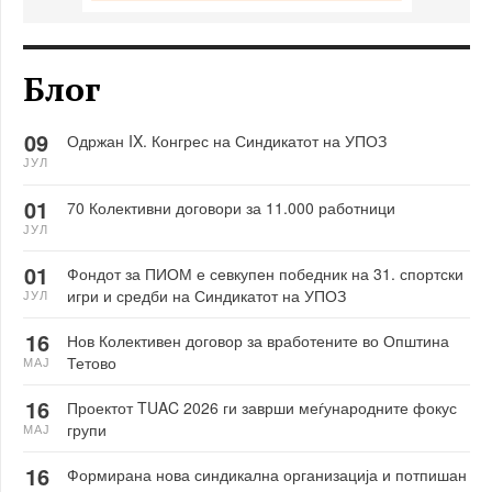
Блог
09
Одржан IX. Конгрес на Синдикатот на УПОЗ
ЈУЛ
01
70 Колективни договори за 11.000 работници
ЈУЛ
01
Фондот за ПИОМ е севкупен победник на 31. спортски
игри и средби на Синдикатот на УПОЗ
ЈУЛ
16
Нов Колективен договор за вработените во Општина
Тетово
МАЈ
16
Проектот TUAC 2026 ги заврши меѓународните фокус
групи
МАЈ
16
Формирана нова синдикална организација и потпишан