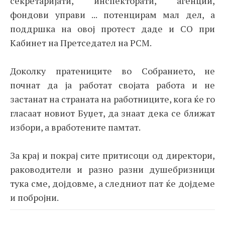
секретаријати, инспекторати, агенции,
фондови управи ... потенцирам мал дел, а
поддршка на овој протест даде и СО при
Кабинет на Претседател на РСМ.
Доколку пратениците во Собранието, не
почнат да ја работат својата работа и не
застанат на страната на работниците, кога ќе го
гласаат новиот Буџет, да знаат дека се ближат
избори, а вработените памтат.
За крај и покрај сите притисоци од директори,
раководители и разно разни душебризници
тука сме, дојдовме, а следниот пат ќе дојдеме
и побројни.