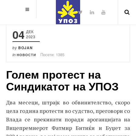
04
ДЕК
2023
by
BOJAN
in
Посети: 1385
НОВОСТИ
Голем протест на
Синдикатот на УПОЗ
Два месеци, штрајк во обвинителство, скоро
цела година протести во судство, преговори со
Влада се прекинати поради ароганцијата на
Вицепремиерот Фатмир Битиќи и Буџет за