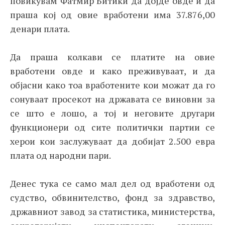
повикувам Фатмир Битиќи да дојде овде и да
праша кој од овие вработени има 37.876,00
денари плата.
Да праша колкави се платите на овие
вработени овде и како преживуваат, и да
објасни како тоа вработените кои можат да го
сонуваат просекот на државата се виновни за
се што е лошо, а тој и неговите другари
функционери од сите политички партии се
херои кои заслужуваат да добијат 2.500 евра
плата од народни пари.
Денес тука се само мал дел од вработени од
судство, обвинителство, фонд за здравство,
државниот завод за статистика, министерства,