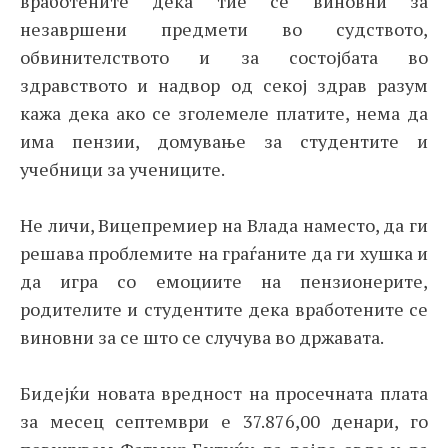
вработените дека тие се виновни за
незавршени предмети во судството,
обвинителството и за состојбата во
здравството и надвор од секој здрав разум
кажа дека ако се зголемеле платите, нема да
има пензии, домување за студентите и
учебници за учениците.
Не личи, Вицепремиер на Влада наместо, да ги
решава проблемите на граѓаните да ги хушка и
да игра со емоциите на пензионерите,
родителите и студентите дека вработените се
виновни за се што се случува во државата.
Бидејќи новата вредност на просечната плата
за месец септември е 37.876,00 денари, го