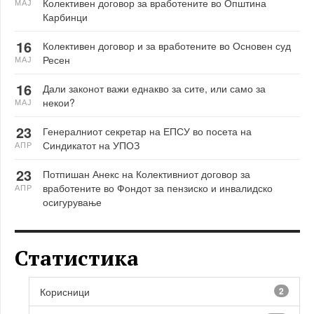
Колективен договор за вработените во Општина
МАЈ
Карбинци
16
Колективен договор и за вработените во Основен суд
Ресен
МАЈ
16
Дали законот важи еднакво за сите, или само за
некои?
МАЈ
23
Генералниот секретар на ЕПСУ во посета на
Синдикатот на УПОЗ
АПР
23
Потпишан Анекс на Колективниот договор за
вработените во Фондот за пензиско и инвалидско
АПР
осигурување
Статистика
Корисници
2