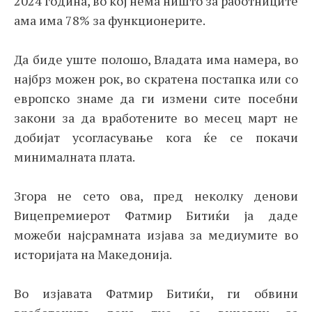
2024 година, во кој нема ништо за работниците
ама има 78% за функционерите.
Да биде уште полошо, Владата има намера, во
најбрз можен рок, во скратена постапка или со
европско знаме да ги измени сите посебни
закони за да вработените во месец март не
добијат усогласување кога ќе се покачи
минималната плата.
Згора не сето ова, пред неколку денови
Вицепремиерот Фатмир Битиќи ја даде
можеби најсрамната изјава за медиумите во
историјата на Македонија.
Во изјавата Фатмир Битиќи, ги обвини