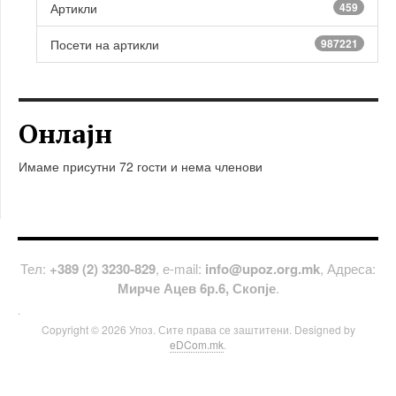
Артикли
459
Посети на артикли
987221
Онлајн
Имаме присутни 72 гости и нема членови
Тел:
+389 (2) 3230-829
, е-mail:
info@upoz.org.mk
, Адреса:
Мирче Ацев 6р.6, Скопје
.
.
Copyright © 2026 Упоз. Сите права се заштитени. Designed by
eDCom.mk
.