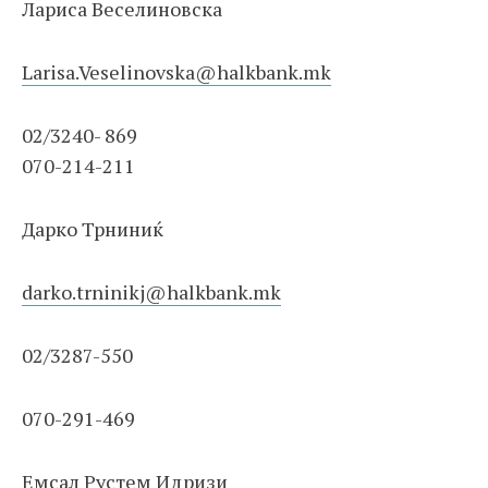
Лариса Веселиновска
Larisa.Veselinovska@halkbank.mk
02/3240- 869
070-214-211
Дарко Трниниќ
dark
o.trninikj@halkbank.mk
02/3287-550
070-291-469
Емсал Рустем Идризи