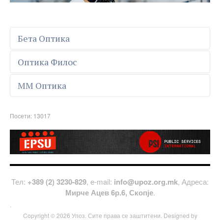
Бета Оптика
Оптика Филос
ММ Оптика
Посети: 13017
Тел:
+389 (2) 3230-829
, е-mail:
info@upoz.org.mk
, Адреса:
Мирче Ацев 6р.6, Скопје
.
.
Copyright © 2026 Упоз. Сите права се заштитени. Designed by