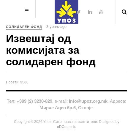
3 years ago
СОЛИДАРЕН ФОНД
Извештај од
комисијата за
солидарен фонд
Посети: 3580
Тел:
+389 (2) 3230-829
, е-mail:
info@upoz.org.mk
, Адреса:
Мирче Ацев 6р.6, Скопје
.
.
Copyright © 2026 Упоз. Сите права се заштитени. Designed by
eDCom.mk
.