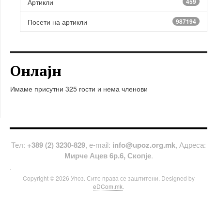
Артикли
459
Посети на артикли
987194
Онлајн
Имаме присутни 325 гости и нема членови
Тел:
+389 (2) 3230-829
, е-mail:
info@upoz.org.mk
, Адреса:
Мирче Ацев 6р.6, Скопје
.
.
Copyright © 2026 Упоз. Сите права се заштитени. Designed by
eDCom.mk
.