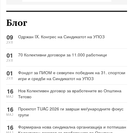
Блог
09
Одржан IX. Конгрес на Синдикатот на УПОЗ
ЈУЛ
01
70 Колективни договори за 11.000 работници
ЈУЛ
01
Фондот за ПИОМ е севкупен победник на 31. спортски
игри и средби на Синдикатот на УПОЗ
ЈУЛ
16
Нов Колективен договор за вработените во Општина
Тетово
МАЈ
16
Проектот TUAC 2026 ги заврши меѓународните фокус
групи
МАЈ
16
Формирана нова синдикална организација и потпишан
Колективен договор за вработените во Општина
МАЈ