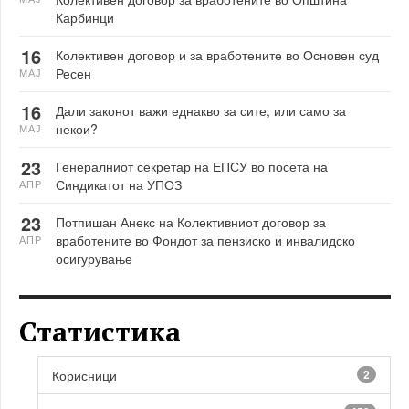
Карбинци
16
Колективен договор и за вработените во Основен суд
Ресен
МАЈ
16
Дали законот важи еднакво за сите, или само за
некои?
МАЈ
23
Генералниот секретар на ЕПСУ во посета на
Синдикатот на УПОЗ
АПР
23
Потпишан Анекс на Колективниот договор за
вработените во Фондот за пензиско и инвалидско
АПР
осигурување
Статистика
Корисници
2