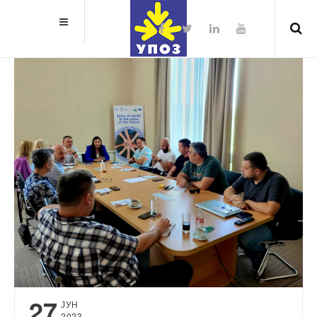
27
ЈУН
2023