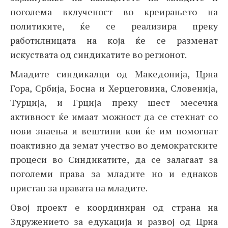
поголема вклученост во креирањето на
политиките, ќе се реализира преку
работилницата на која ќе се разменат
искуствата од синдикатите во регионот.
Младите синдикалци од Македонија, Црна
Гора, Србија, Босна и Херцеговина, Словенија,
Турција, и Грција преку шест месечна
активност ќе имаат можност да се стекнат со
нови знаења и вештини кои ќе им помогнат
поактивно да земат учество во демократските
процеси во Синдикатите, да се залагаат за
поголеми права за младите но и еднаков
пристап за правата на младите.
Овој проект е координиран од страна на
Здружението за едукација и развој од Црна