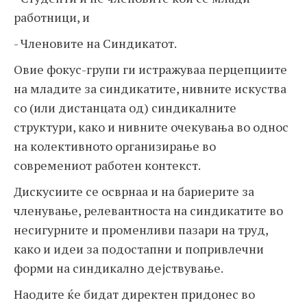
работници, и
- Членовите на Синдикатот.
Овие фокус-групи ги истражуваа перцепциите
на младите за синдикатите, нивните искуства
со (или дистанцата од) синдикалните
структури, како и нивните очекувања во однос
на колективното организирање во
современиот работен контекст.
Дискусиите се осврнаа и на бариерите за
членување, релевантноста на синдикатите во
несигурните и променливи пазари на труд,
како и идеи за подостапни и попривлечни
форми на синдикално дејствување.
Наодите ќе бидат директен придонес во