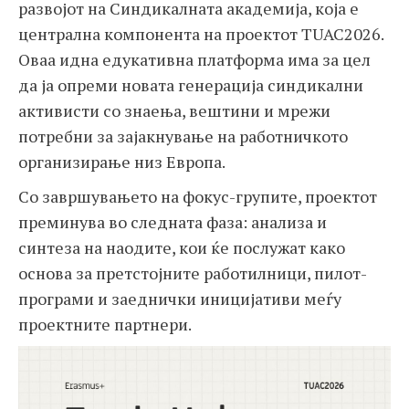
развојот на Синдикалната академија, која е
централна компонента на проектот TUAC2026.
Оваа идна едукативна платформа има за цел
да ја опреми новата генерација синдикални
активисти со знаења, вештини и мрежи
потребни за зајакнување на работничкото
организирање низ Европа.
Со завршувањето на фокус-групите, проектот
преминува во следната фаза: анализа и
синтеза на наодите, кои ќе послужат како
основа за претстојните работилници, пилот-
програми и заеднички иницијативи меѓу
проектните партнери.