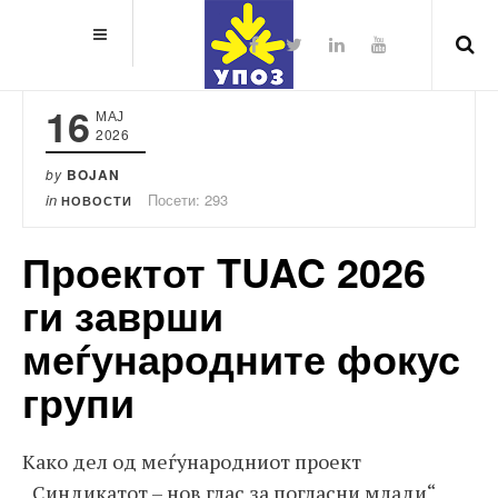
16
МАЈ
2026
by
BOJAN
in
Посети: 293
НОВОСТИ
Проектот TUAC 2026
ги заврши
меѓународните фокус
групи
Како дел од меѓународниот проект
„Синдикатот – нов глас за погласни млади“