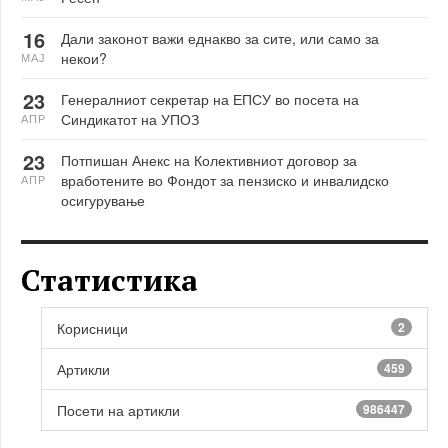
16
Дали законот важи еднакво за сите, или само за
некои?
МАЈ
23
Генералниот секретар на ЕПСУ во посета на
Синдикатот на УПОЗ
АПР
23
Потпишан Анекс на Колективниот договор за
вработените во Фондот за пензиско и инвалидско
АПР
осигурување
Статистика
Корисници
2
Артикли
459
Посети на артикли
986447