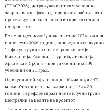
(TUAC2026), истражувачкиот тим успешно
заврши важна фаза од теренската работа, што
претставува значаен чекор во првата година
од проектот.
Во периодот помеѓу почетокот на 2026 година
и пролетта 2026 година, спроведени се вкупно
12 фокус-групи во шест европски земји —
Македонија, Романија, Турција, Литванија,
Хрватска и Србија — кои ги обединија 109
учесници од 21 град.
Од вкупниот број учесници, 46% жени, а 54%
мажи. Учесниците, на возраст од 19 до 35
години, ги рефлектираат двете клучни групи
централни за целите на проектот:
- Студенти и не членовите кои се млади