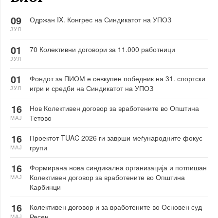
09
Одржан IX. Конгрес на Синдикатот на УПОЗ
ЈУЛ
01
70 Колективни договори за 11.000 работници
ЈУЛ
01
Фондот за ПИОМ е севкупен победник на 31. спортски
игри и средби на Синдикатот на УПОЗ
ЈУЛ
16
Нов Колективен договор за вработените во Општина
Тетово
МАЈ
16
Проектот TUAC 2026 ги заврши меѓународните фокус
групи
МАЈ
16
Формирана нова синдикална организација и потпишан
Колективен договор за вработените во Општина
МАЈ
Карбинци
16
Колективен договор и за вработените во Основен суд
Ресен
МАЈ