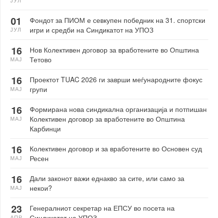
01
Фондот за ПИОМ е севкупен победник на 31. спортски
игри и средби на Синдикатот на УПОЗ
ЈУЛ
16
Нов Колективен договор за вработените во Општина
Тетово
МАЈ
16
Проектот TUAC 2026 ги заврши меѓународните фокус
групи
МАЈ
16
Формирана нова синдикална организација и потпишан
Колективен договор за вработените во Општина
МАЈ
Карбинци
16
Колективен договор и за вработените во Основен суд
Ресен
МАЈ
16
Дали законот важи еднакво за сите, или само за
некои?
МАЈ
23
Генералниот секретар на ЕПСУ во посета на
Синдикатот на УПОЗ
АПР