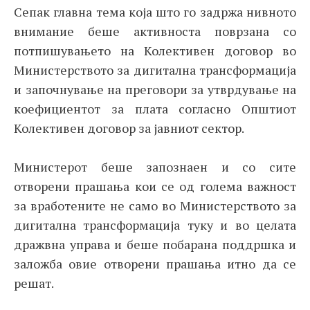
Сепак главна тема која што го задржа нивното
внимание беше активноста поврзана со
потпишувањето на Колективен договор во
Министерството за дигитална трансформација
и започнување на преговори за утврдување на
коефициентот за плата согласно Општиот
Колективен договор за јавниот сектор.
Министерот беше запознаен и со сите
отворени прашања кои се од голема важност
за вработените не само во Министерството за
дигитална трансформација туку и во целата
дражвна управа и беше побарана поддршка и
заложба овие отворени прашања итно да се
решат.