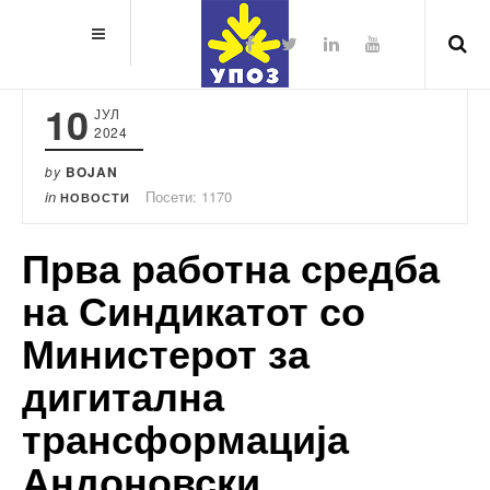
10
ЈУЛ
2024
by
BOJAN
in
Посети: 1170
НОВОСТИ
Прва работна средба
на Синдикатот со
Министерот за
дигитална
трансформација
Андоновски