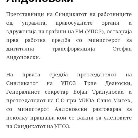
Претставници на Синдикатот на работниците
од управата, правосудните органи и
здруженија на граѓани на РМ (УПОЗ), остварија
прва работна средба со министерот за
дигитална трансформација Стефан
Андоновски.
На првата средба претседателот на
Синдикатот на УПОЗ Трпе Деаноски,
Генералниот секретар Бојан Трипуноски и
претседателот на С.О при МИОА Сашо Митев,
со министерот Андоновски разговараа за
неколку прашања кои се важни за членовите
на Синдикатот на УПОЗ.