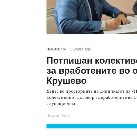
3 years ago
НОВОСТИ
Потпишан колектив
за вработените во 
Крушево
Денес во просториите на Синдикатот на У
Колективниот договор за вработените во О
се унапредија ...
Посети: 1660