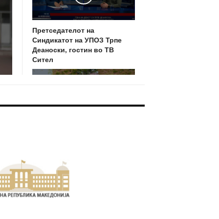
Претседателот на
Синдикатот на УПОЗ Трпе
Деаноски, гостин во ТВ
Сител
Play
Кои мерки за здравствена
заштита на работното место
ми следуваат за време на
вонредна состојба?
Play
OOTER BANNER 5