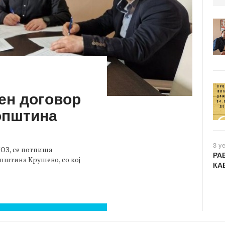
ен договор
општина
3 y
ПОЗ, се потпиша
РА
пштина Крушево, со кој
КА