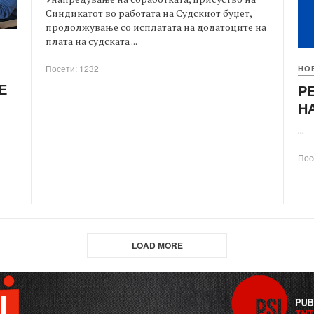
Синдикатот во работата на Судскиот буџет,
продолжување со исплатата на додатоците на
плата на судската ...
Посети: 1232
НО
Е
Р
Н
...
Пос
LOAD MORE