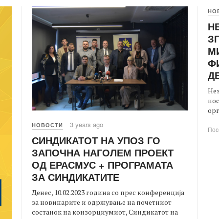
НО
Н
З
М
Ф
Д
Нез
пос
орг
3 years ago
НОВОСТИ
Пос
СИНДИКАТОТ НА УПОЗ ГО
ЗАПОЧНА НАГОЛЕМ ПРОЕКТ
ОД ЕРАСМУС + ПРОГРАМАТА
ЗА СИНДИКАТИТЕ
Денес, 10.02.2023 година со прес конференција
за новинарите и одржување на почетниот
состанок на конзорциумиот, Синдикатот на