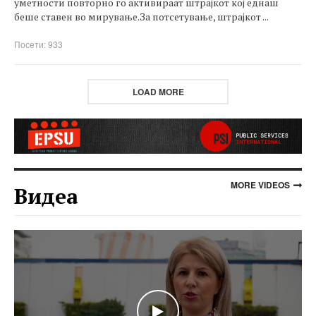
уметности повторно го активираат штрајкот кој еднаш
беше ставен во мирување.За потсетување, штрајкот ...
Посети: 933
LOAD MORE
MORE VIDEOS
Видеа
WATCH THE VIDEO