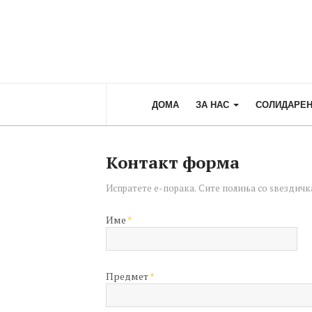
ДОМА
ЗА НАС
СОЛИДАРЕН
Контакт форма
Испратете е-порака. Сите полиња со ѕвездичка
Име
*
Предмет
*