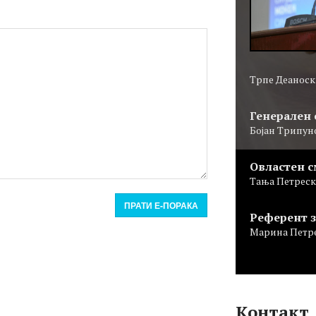
Трпе Деаноск
Генерален 
Бојан Трипун
Овластен 
Тања Петреск
ПРАТИ Е-ПОРАКА
Референт 
Марина Петрес
Контакт