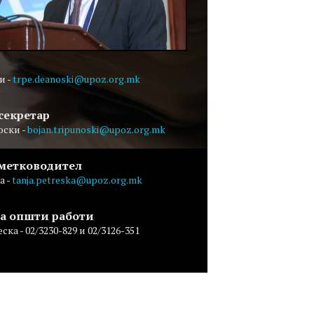
и -
trpe.deanoski@upoz.org.mk
секретар
оски -
bojan.tripunoski@upoz.org.mk
сметководител
а -
tanja.petreska@upoz.org.mk
за општи работи
ка - 02/3230-829 и 02/3126-351