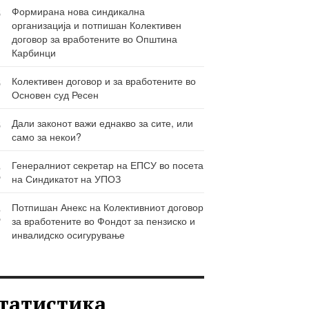
6
Формирана нова синдикална
организација и потпишан Колективен
Ј
договор за вработените во Општина
Карбинци
6
Колективен договор и за вработените во
Основен суд Ресен
Ј
6
Дали законот важи еднакво за сите, или
само за некои?
Ј
3
Генералниот секретар на ЕПСУ во посета
на Синдикатот на УПОЗ
Р
3
Потпишан Анекс на Колективниот договор
за вработените во Фондот за пензиско и
Р
инвалидско осигурување
татистика