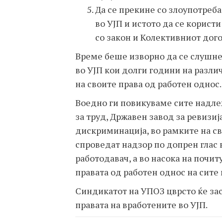
Да се прекине со злоупотреб
во УЈП и истото да се корист
со закон и Колективниот дого
Време беше изворно да се слушне
во УЈП кои долги години на разли
на своите права од работен однос.
Воедно ги повикуваме сите надле
за труд, Државен завод за ревизиј
дискриминација, во рамките на с
спроведат надзор по допрен глас 
работодавач, а во насока на почи
правата од работен однос на сите 
Синдикатот на УПОЗ цврсто ќе зас
правата на вработените во УЈП.