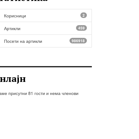
Корисници
2
Артикли
459
Посети на артикли
986918
нлајн
ме присутни 81 гости и нема членови