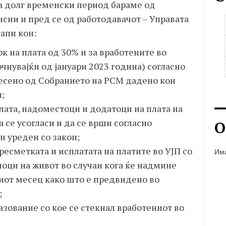
ва долг временски период бараме од
сии и пред се од работодавачот – Управата
тапи кон:
к на плата од 30% и за вработените во
очнувајќи од јануари 2023 година) согласно
есено од Собранието на РСМ дадено кон
;
лата, надоместоци и додатоци на плата на
а се усогласи и да се врши согласно
О
н уреден со закон;
ресметката и исплатата на платите во УЈП со
Има
шоци на живот во случаи кога ќе надмине
иот месец како што е предвидено во
;
зование со кое се стекнал вработениот во