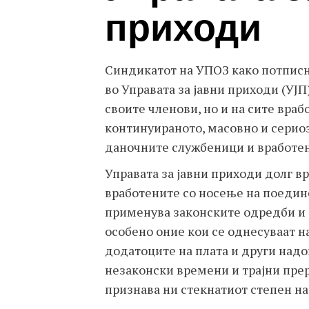
приходи
Синдикатот на УПОЗ како потписн
во Управата за јавни приходи (УЈП)
своите членови, но и на сите враб
континуираното, масовно и серио
даночните службеници и вработен
Управата за јавни приходи долг в
вработените со носење на поедине
применува законските одредби и
особено оние кои се однесуваат н
додатоците на плата и други надо
незаконски времени и трајни прер
признава ни стекнатиот степен на