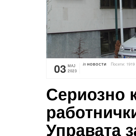
03
in
Посети: 1919
НОВОСТИ
МАЈ
2023
Сериозно 
работнички
Управата з