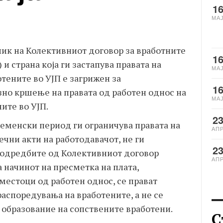
1
МА
ик на Колективниот договор за вработните
1
 и страна која ги застапува правата на
МА
отените во УЈП е загрижен за
1
зно кршење на правата од работен однос на
МА
ите во УЈП.
2
ременски период ги ограничува правата на
АП
чни акти на работодавачот, не ги
2
 одредбите од Колективниот договор
АП
а начинот на пресметка на плата,
местоци од работен однос, се прават
аспоредувања на вработените, а не се
 образование на сопствените вработени.
С