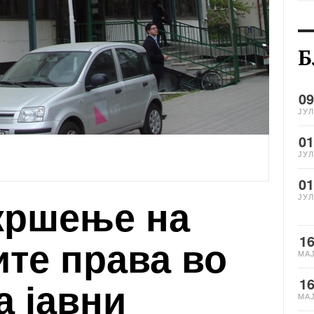
Б
09
ЈУЛ
01
ЈУЛ
01
кршење на
ЈУЛ
те права во
1
МА
а јавни
1
МА