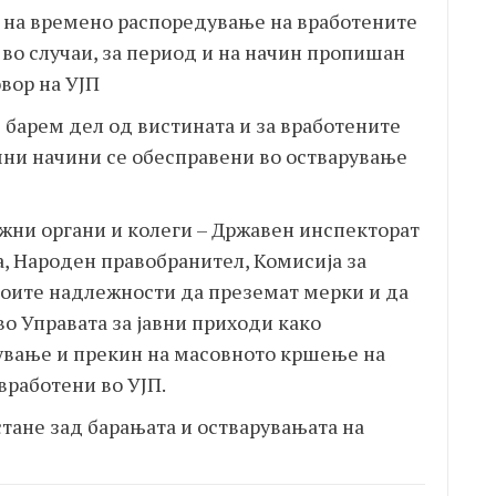
а на времено распоредување на вработените
и во случаи, за период и на начин пропишан
вор на УЈП
 барем дел од вистината и за вработените
чни начини се обесправени во остварување
жни органи и колеги – Државен инспекторат
а, Народен правобранител, Комисија за
воите надлежности да преземат мерки и да
во Управата за јавни приходи како
тување и прекин на масовното кршење на
вработени во УЈП.
тане зад барањата и остварувањата на