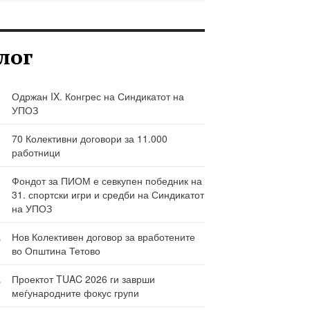
лог
Одржан IX. Конгрес на Синдикатот на
УПОЗ
70 Колективни договори за 11.000
работници
Фондот за ПИОМ е севкупен победник на
31. спортски игри и средби на Синдикатот
на УПОЗ
6
Нов Колективен договор за вработените
во Општина Тетово
Ј
6
Проектот TUAC 2026 ги заврши
меѓународните фокус групи
Ј