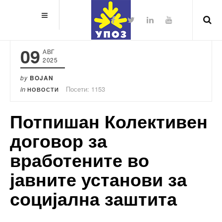
09
АВГ
2025
by
BOJAN
in
Посети: 1153
НОВОСТИ
Потпишан Колективен
договор за
вработените во
јавните установи за
социјална заштита