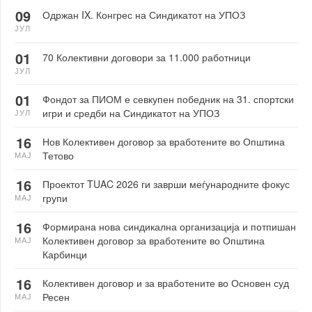
09
Одржан IX. Конгрес на Синдикатот на УПОЗ
ЈУЛ
01
70 Колективни договори за 11.000 работници
ЈУЛ
01
Фондот за ПИОМ е севкупен победник на 31. спортски
игри и средби на Синдикатот на УПОЗ
ЈУЛ
16
Нов Колективен договор за вработените во Општина
Тетово
МАЈ
16
Проектот TUAC 2026 ги заврши меѓународните фокус
групи
МАЈ
16
Формирана нова синдикална организација и потпишан
Колективен договор за вработените во Општина
МАЈ
Карбинци
16
Колективен договор и за вработените во Основен суд
Ресен
МАЈ