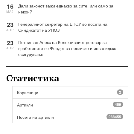
16
Дали законот важи еднакво за сите, или само за
некои?
МАЈ
23
Генералниот секретар на ЕПСУ во посета на
Синдикатот на УПОЗ
АПР
23
Потпишан Анекс на Колективниот договор за
вработените во Фондот за пензиско и инвалидско
АПР
осигурување
Статистика
Корисници
2
Артикли
459
Посети на артикли
988455