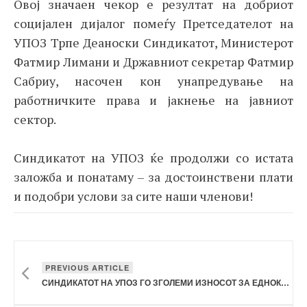
Овој значаен чекор е резултат на добриот
социјален дијалог помеѓу Претседателот на
УПОЗ Трпе Деаноски Синдикатот, Министерот
Фатмир Лимани и Државниот секретар Фатмир
Сабриу, насочен кон унапредување на
работничките права и јакнење на јавниот
сектор.
Синдикатот на УПОЗ ќе продолжи со истата
заложба и понатаму – за достоинствени плати
и подобри услови за сите наши членови!
PREVIOUS ARTICLE
СИНДИКАТОТ НА УПОЗ ГО ЗГОЛЕМИ ИЗНОСОТ ЗА ЕДНОКРАТНА ПОМОШ ЗА ПРВАЧЕ